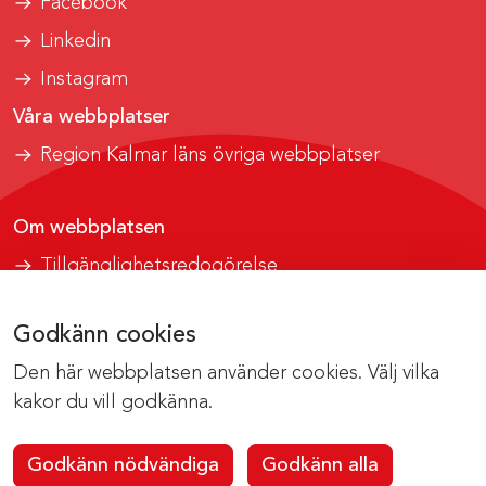
Facebook
Linkedin
Instagram
Våra webbplatser
Region Kalmar läns övriga webbplatser
Om webbplatsen
Tillgänglighetsredogörelse
Om cookies
Godkänn cookies
Kontakta webbredaktionen
Den här webbplatsen använder cookies. Välj vilka
webbsupport@regionkalmar.se
kakor du vill godkänna.
Godkänn nödvändiga
Godkänn alla