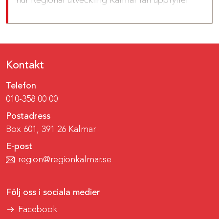
hur Regional utveckling Kalmar län uppfyller
lagen om tillgänglighet till digital offentlig
service.
Kontakt
Telefon
010-358 00 00
Postadress
Box 601, 391 26 Kalmar
E-post
region@regionkalmar.se
Följ oss i sociala medier
Facebook