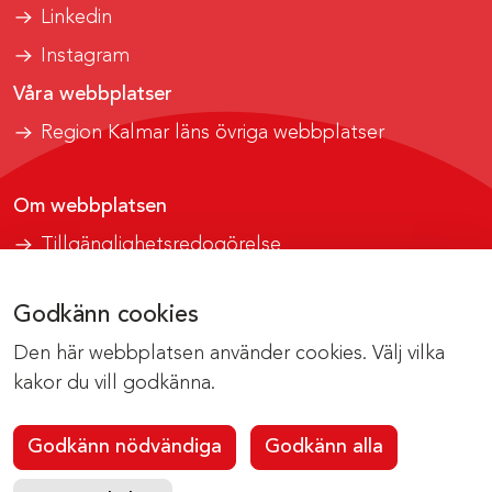
Linkedin
Instagram
Våra webbplatser
Region Kalmar läns övriga webbplatser
Om webbplatsen
Tillgänglighetsredogörelse
Om cookies
Godkänn cookies
Kontakta webbredaktionen
Den här webbplatsen använder cookies. Välj vilka
webbsupport@regionkalmar.se
kakor du vill godkänna.
Godkänn nödvändiga
Godkänn alla