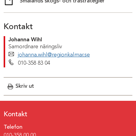
Smålands skogs- och trästrategier
( länk till annan webbplats)
Kontakt
Johanna Wihl
Samordnare näringsliv
johanna.wihl@regionkalmar.se
Telefonnummer
010-358 83 04
Skriv ut
Kontakt
Telefon
010-358 00 00