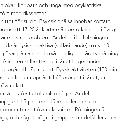
n ökar, fler barn och unga med psykiatriska
ört med rikssnittet.
nittet för suicid. Psykisk ohälsa innebär kortare
enomsnitt 17-20 år kortare än befolkningen i övrigt.
t är ett stort problem. Andelen i befolkningen
 de är fysiskt inaktiva (stillasittande) minst 10
 ökar på nationell nivå och ligger i årets mätning
 Andelen stillasittande i länet ligger under
h uppgår till 17 procent. Fysisk aktiviteten (150 min
r och ligger uppgår till 68 procent i länet, en
över riket.
enskilt största folkhälsofrågan. Andel
ppgår till 7 procent i länet, i den senaste
 procentenhet över rikssnittet. Rökningen är
nga, och något högre i gruppen medelålders och