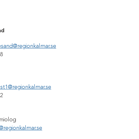
nd
esand@regionkalmar.se
r
18
vist1@regionkalmar.se
r
82
miolog
n@regionkalmar.se