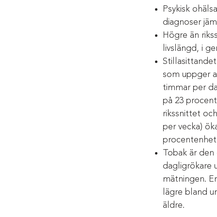
Psykisk ohälsa
diagnoser jämf
Högre än rikss
livslängd, i g
Stillasittande
som uppger att
timmar per dag
på 23 procent.
rikssnittet oc
per vecka) öka
procentenhet 
Tobak är den 
dagligrökare u
mätningen. En
lägre bland u
äldre.