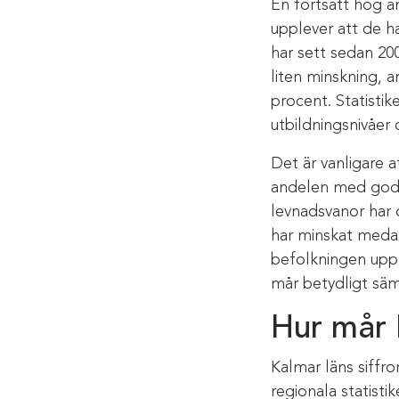
En fortsatt hög a
upplever att de ha
har sett sedan 2004
liten minskning, 
procent. Statistik
utbildningsnivåer
Det är vanligare 
andelen med god h
levnadsvanor har 
har minskat medan
befolkningen upp
mår betydligt säm
Hur mår 
Kalmar läns siffror
regionala statist