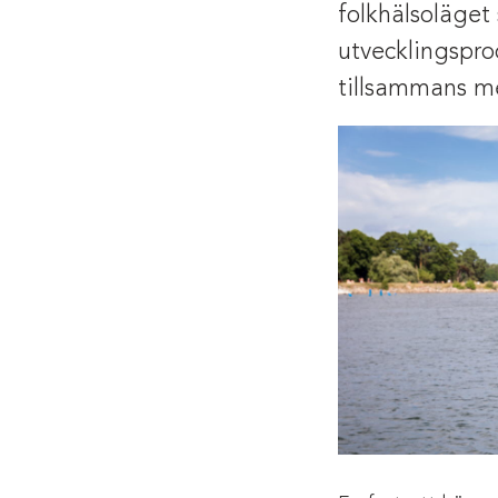
folkhälsoläget
utvecklingspr
tillsammans me