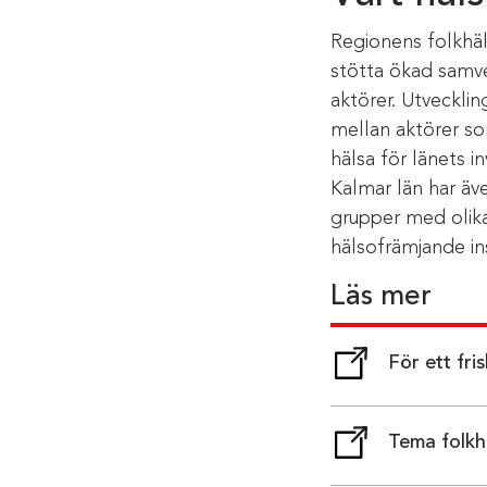
Regionens folkhä
stötta ökad samv
aktörer. Utveckli
mellan aktörer so
hälsa för länets i
Kalmar län har äv
grupper med olika
hälsofrämjande ins
Läs mer
För ett fri
( länk till
Tema folkh
( länk till