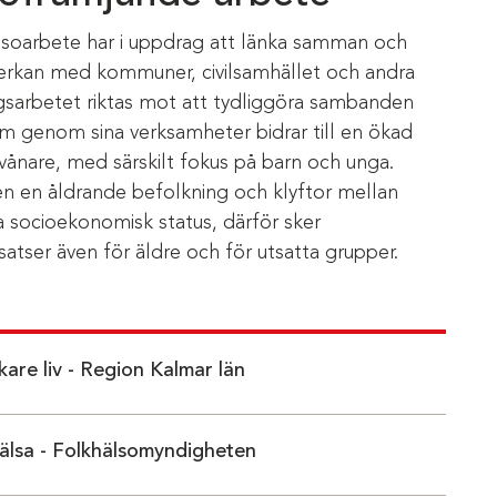
lsoarbete har i uppdrag att länka samman och
erkan med kommuner, civilsamhället och andra
ngsarbetet riktas mot att tydliggöra sambanden
m genom sina verksamheter bidrar till en ökad
nvånare, med särskilt fokus på barn och unga.
en en åldrande befolkning och klyftor mellan
 socioekonomisk status, därför sker
atser även för äldre och för utsatta grupper.
skare liv - Region Kalmar län
 annan webbplats)
älsa - Folkhälsomyndigheten
 annan webbplats)