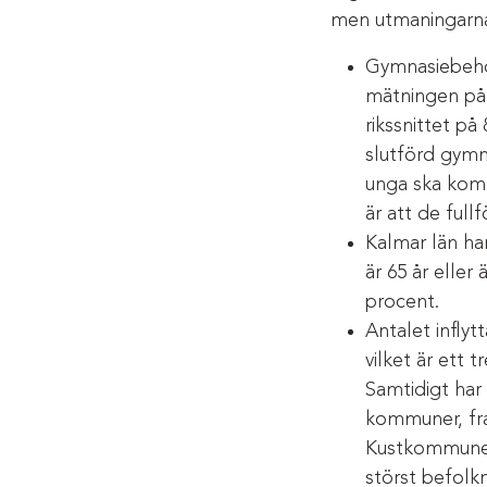
men utmaningarna 
Gymnasiebehör
mätningen på 
rikssnittet på
slutförd gymna
unga ska komm
är att de full
Kalmar län ha
är 65 år eller
procent.
Antalet inflytt
vilket är ett 
Samtidigt har 
kommuner, fr
Kustkommuner
störst befolk