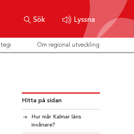
Sök
Lyssna
ategi
Om regional utveckling
Hitta på sidan
Hur mår Kalmar läns
invånare?