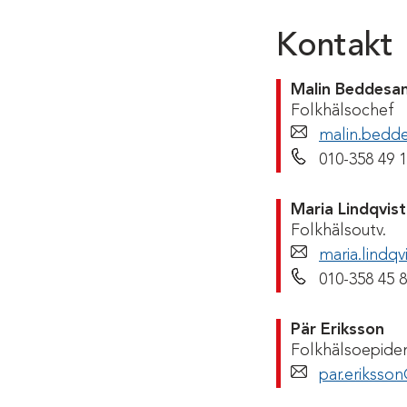
Kontakt
Malin Beddesa
Folkhälsochef
malin.bedd
Telefonnumme
010-358 49 
Maria Lindqvist
Folkhälsoutv.
maria.lindq
Telefonnumme
010-358 45 
Pär Eriksson
Folkhälsoepide
par.eriksso