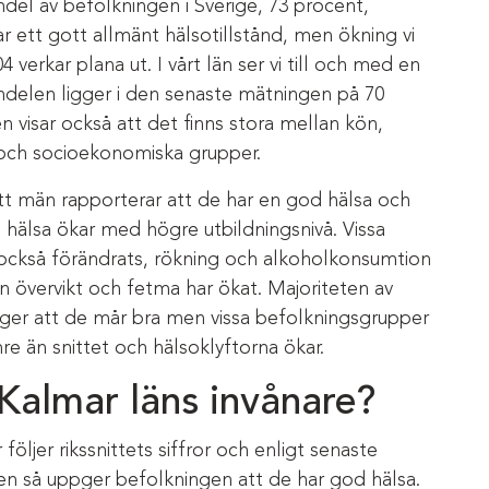
ndel av befolkningen i Sverige, 73 procent,
r ett gott allmänt hälsotillstånd, men ökning vi
 verkar plana ut. I vårt län ser vi till och med en
andelen ligger i den senaste mätningen på 70
en visar också att det finns stora mellan kön,
 och socioekonomiska grupper.
att män rapporterar att de har en god hälsa och
älsa ökar med högre utbildningsnivå. Vissa
också förändrats, rökning och alkoholkonsumtion
 övervikt och fetma har ökat. Majoriteten av
ger att de mår bra men vissa befolkningsgrupper
re än snittet och hälsoklyftorna ökar.
Kalmar läns invånare?
 följer rikssnittets siffror och enligt senaste
iken så uppger befolkningen att de har god hälsa.