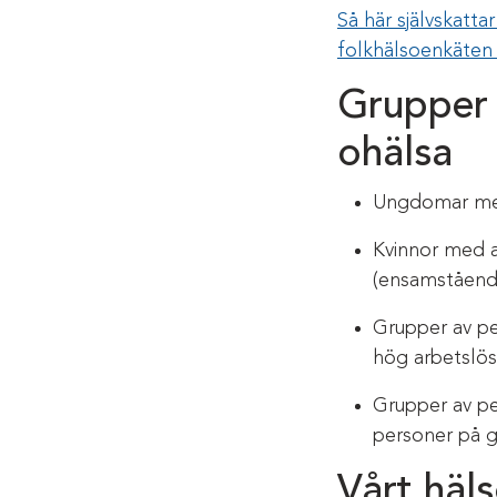
Så här självskattar
folkhälsoenkäten
Grupper 
ohälsa
Ungdomar med 
Kvinnor med a
(ensamståend
Grupper av pe
hög arbetslö
Grupper av pe
personer på g
Vårt häl