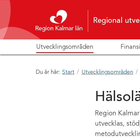
Hoppa till innehåll
Regional utve
Utvecklingsområden
Finans
Du är här:
Start
Utvecklingsområden
Hälsolä
Region Kalmar 
utvecklas, stö
metodutvecklin