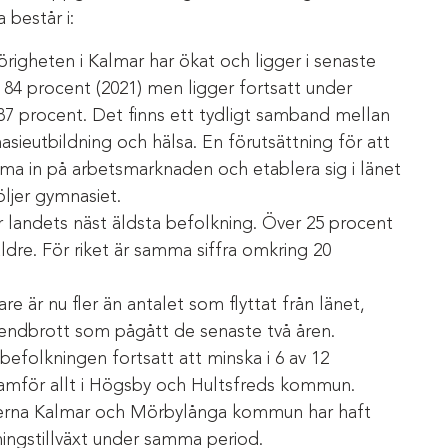
består i:
igheten i Kalmar har ökat och ligger i senaste
84 procent (2021) men ligger fortsatt under
 87 procent. Det finns ett tydligt samband mellan
sieutbildning och hälsa. En förutsättning för att
a in på arbetsmarknaden och etablera sig i länet
följer gymnasiet.
r landets näst äldsta befolkning. Över 25 procent
 äldre. För riket är samma siffra omkring 20
are är nu fler än antalet som flyttat från länet,
trendbrott som pågått de senaste två åren.
befolkningen fortsatt att minska i 6 av 12
amför allt i Högsby och Hultsfreds kommun.
na Kalmar och Mörbylånga kommun har haft
ningstillväxt under samma period.